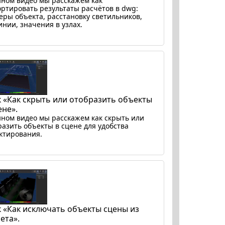
нном видео мы расскажем как
ортировать результаты расчётов в dwg:
еры объекта, расстановку светильников,
инии, значения в узлах.
 «Как скрыть или отобразить объекты
ене».
нном видео мы расскажем как скрыть или
разить объекты в сцене для удобства
ктирования.
 «Как исключать объекты сцены из
ета».