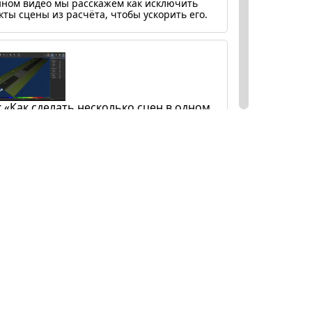
нном видео мы расскажем как исключить
кты сцены из расчёта, чтобы ускорить его.
 «Как сделать несколько сцен в одном
кте».
нном видео мы расскажем как добавить
олько сцен в один проект. Это необходимо,
 в проекте есть несколько типов объектов,
имер: прямая дорога, перекресток,
аны с парковками и т.д.
 «Как сохранить ракурсы вида
кта».
нном видео мы расскажем как работать с
ми. Виды позволяют нам сохранить самые