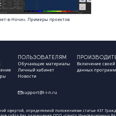
инте
отчё
вет-в-Ночи». Примеры проектов
Урок
В да
1. Д
ПОЛЬЗОВАТЕЛЯМ
ПРОИЗВОДИТ
2. Е
3. В
К
Обучающие материалы
Включение своей 
плос
жение
Личный кабинет
данных програм
4. М
плос
оры
Новости
7
support@l-i-n.ru
Урок
ной офертой, определяемой положениями статьи 437 Гражда
объе
алов сайта без разрешения ООО «Центр Инновационных Ра