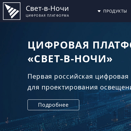
Свет-в-Ночи
ПРОДУКТЫ
ЦИФРОВАЯ ПЛАТФОРМА
НОВЫЙ РАСЧЁТНЫ
«СВЕТ-В-НОЧИ»
В чём отличие от DIALux и Lig
Наши эксперты по светотехник
А.В.,
расскажут об этом в новой ста