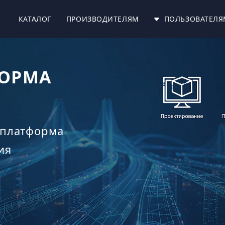
КАТАЛОГ
ПРОИЗВОДИТЕЛЯМ
ПОЛЬЗОВАТЕЛЯ
Й МОДУЛЬ
htScape?
е: Будак В.П., Желтов В.С. и Гримайло
тье!